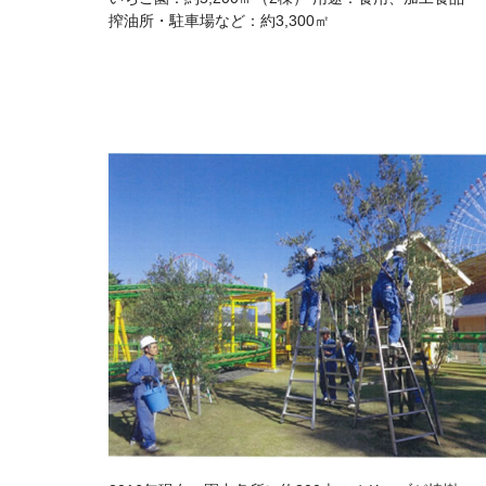
搾油所・駐車場など：約3,300㎡