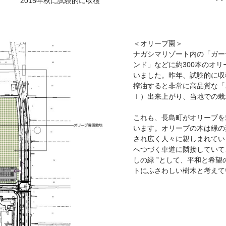
2015年秋に試験的に収穫
＜オリーブ園＞
ナガシマリゾート内の「ガー
ンド」などに約300本のオ
いました。昨年、試験的に収
搾油すると非常に高品質な「エ
ｌ）出来上がり、当地での栽
これも、長島町がオリーブを
います。オリーブの木は緑の
され広く人々に親しまれてい
へつづく車道に隣接していて
しの緑 ”として、平和と希
トにふさわしい樹木と考えて