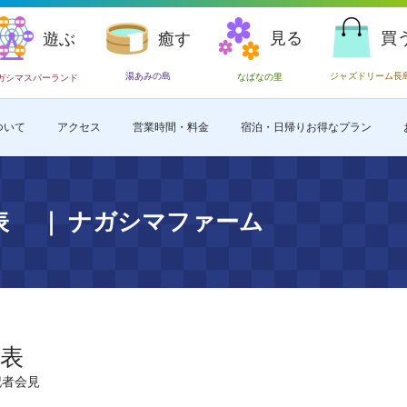
見る
買
遊ぶ
癒す
湯あみの島
ジャズドリーム長
なばなの里
ガシマスパーランド
ついて
アクセス
営業時間・料金
宿泊・日帰りお得なプラン
発表 ｜ ナガシマファーム
発表
記者会見