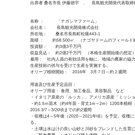
出席者 桑名市長 伊藤徳宇 、 長島観光開発代表取締
名称 ： 「ナガシマファーム」
会社名： 長島観光開発株式会社
所在地： 桑名市長島町松蔭443-1
面積 ： 約58,500㎡ （ナゴヤドームのフィールド約
投資額： 約3億3千万円
収益見込： 約2億2千万円 （本格生産開始後の想定
雇用： 社内人員の有効活用を軸に、地域の農家の協
生産技術の供与を受けて生産を実施する。
オリーブ植樹開始： 2016年 3月７日～約２週間
用途及び生産予定品目：
オリーブ用途： 食用、加工食品、美容製品 など
・イタリア原産の「ルッカ」、アメリカ原産「ミッシ
・約1.5ｍ苗木（約4年苗・背丈1m～2m）1200本植樹
2016.3/7～3/20頃までの約2週間
・収穫は4～5年後（2020～2021年頃）を予定。収穫
る。
・土壌は水はけの良い山砂と川砂をブレンドした生育