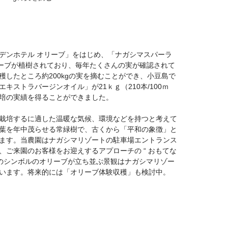
デンホテル オリーブ」をはじめ、「ナガシマスパーラ
リーブが植樹されており、毎年たくさんの実が確認されて
穫したところ約200kgの実を摘むことができ、小豆島で
キストラバージンオイル」が21ｋｇ（210本/100ｍ
培の実績を得ることができました。
栽培するに適した温暖な気候、環境などを持つと考えて
葉を年中茂らせる常緑樹で、古くから「平和の象徴」と
ます。当農園はナガシマリゾートの駐車場エントランス
、ご来園のお客様をお迎えするアプローチの “ おもてな
望のシンボルのオリーブが立ち並ぶ景観はナガシマリゾー
います。将来的には「オリーブ体験収穫」も検討中。