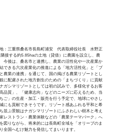
地：三重県桑名市長島町浦安 代表取締役社長 水野正
隣接する約5.85haの土地（貸借）に農園を設立し、農
 今後は、桑名市と連携し、農業の活性化や一次産業か
結できる六次産業化の推進による「地方活性化」と「ブ
と農業の連携」を通じて、国の掲げる農業リゾートとし
観に配慮された地方創生のための「まちづくり」に貢献
ナガシマリゾートとしては初の試みで、多様化するお客
高品質」、「健康志向」などのニーズに応えるため、当
ちご」の生産・加工・販売を行う予定で、地球にやさし
減にも貢献できそうです。リゾート感あふれる平和と希
ち並ぶ景観はナガシマリゾートにふさわしい樹木と考え
家レストラン・農業体験などの「農業テーマパーク」へ
を図りながら、将来的には長島町全域を「オリーブのま
り全国へむけ魅力を発信してまいります。