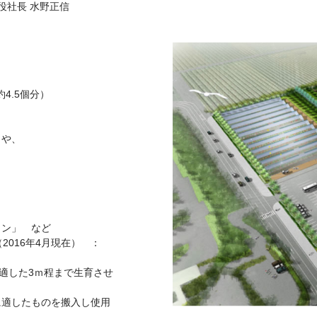
役社長 水野正信
4.5個分）
）
力や、
ョン」 など
（2016年4月現在） ：
に適した3ｍ程まで生育させ
に適したものを搬入し使用