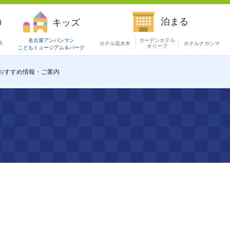
う
泊まる
キッズ
名古屋アンパンマン
ガーデンホテル
島
ホテル花水木
ホテルナガシマ
オリーブ
こどもミュージアム
＆パーク
おすすめ情報・ご案内