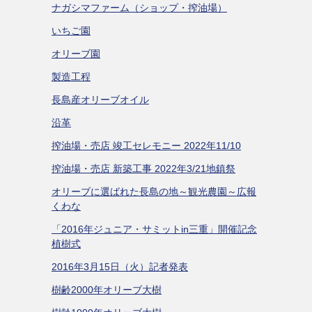
ナガシマファーム（ショップ・搾油場）
いちご園
オリーブ園
製造工程
長島産オリーブオイル
沿革
搾油場・売店 竣工セレモニー 2022年11/10
搾油場・売店 新築工事 2022年3/21地鎮祭
オリーブに選ばれた長島の地～観光農園～広報
くわな
「2016年ジュニア・サミットin三重」開催記念
植樹式
2016年3月15日（火）記者発表
樹齢2000年オリーブ大樹