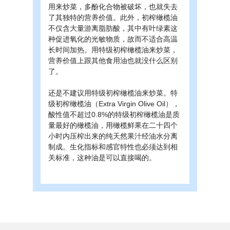
用来炒菜，多酚化合物被破坏，也就失去
了其独特的营养价值。此外，初榨橄榄油
不仅含大量游离脂肪酸，其中有叶绿素这
种促进氧化的光敏物质，故而不适合高温
长时间加热。用特级初榨橄榄油来炒菜，
营养价值上跟其他食用油也就没什么区别
了。
还是不建议用特级初榨橄榄油来炒菜。特
级初榨橄榄油（Extra Virgin Olive Oil），
酸性值不超过0.8%的特级初榨橄榄油是质
量最好的橄榄油，用橄榄鲜果在二十四个
小时内压榨出来的纯天然果汁经油水分离
制成。生化指标和感官特性也必须达到相
关标准，这种油是可以直接喝的。