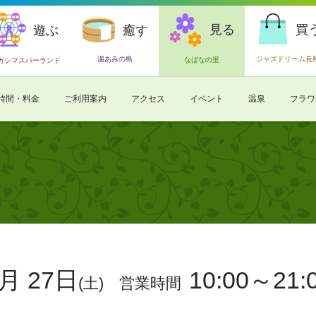
見る
買
遊ぶ
癒す
湯あみの島
ジャズドリーム長
なばなの里
ガシマスパーランド
時間・料金
ご利用案内
アクセス
イベント
温泉
フラワ
月 27日
10:00～21:
(土)
営業時間