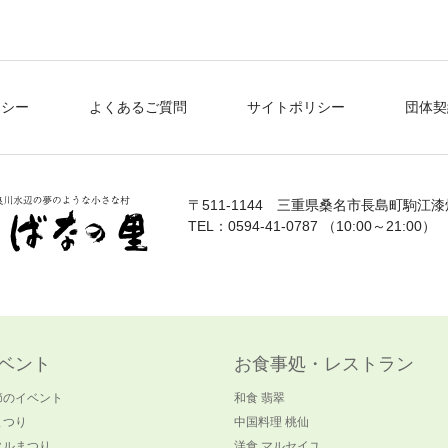
リシー
よくあるご質問
サイトポリシー
団体契
〒511-1144
三重県桑名市長島町駒江漆畑
TEL：0594-41-0787 （10:00～21:00）
ベント
お食事処・レストラン
節のイベント
和食 翡翠
まつり
中国料理 桃仙
タルまつり
洋食 マルセイユ