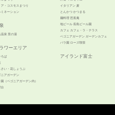
リア・コスモスまつり
イタリアン 麦
ルミネーション
とんかつ かつまる
麺料理 芭蕉庵
地ビール 長島ビール園
泉
カフェ カフェ・ラ・テラス
島温泉 里の湯
ベゴニアガーデン ガーデンカフェ
バラ園 ローズ喫茶
ラワーエリア
アイランド富士
ひろば
苑
じさい・花しょうぶ
ゴニアガーデン
ラ園（ベゴニアガーデン内）
望台