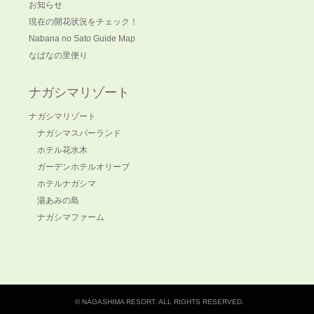
お知らせ
現在の開花状況をチェック！
Nabana no Sato Guide Map
なばなの里便り
ナガシマリゾート
ナガシマリゾート
ナガシマスパーランド
ホテル花水木
ガーデンホテルオリーブ
ホテルナガシマ
湯あみの島
ナガシマファーム
© NAGASHIMA RESORT. ALL RIGHTS RESERVED.