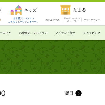
う
泊まる
キッズ
名古屋アンパンマン
ガーデンホテル
島
ホテル花水木
ホテルナガシマ
オリーブ
こどもミュージアム
＆パーク
ーエリア
お食事処・レストラン
アイランド富士
ショッピング
00
翌日