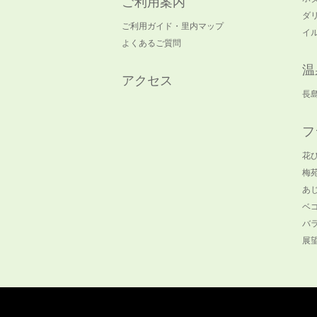
ご利用案内
ダ
ご利用ガイド・里内マップ
イ
よくあるご質問
温
アクセス
長
フ
花
梅
あ
ベ
バ
展