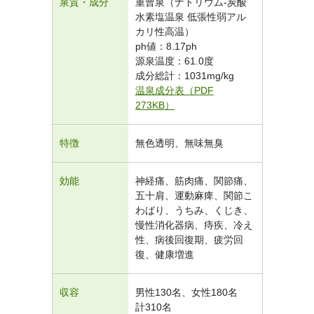
泉質・成分
重曹泉（ナトリウム-炭酸
水素塩温泉 低張性弱アル
カリ性高温）
ph値：8.17ph
源泉温度：61.0度
成分総計：1031mg/kg
温泉成分表（PDF
273KB）
特徴
無色透明、無味無臭
効能
神経痛、筋肉痛、関節痛、
五十肩、運動麻痺、関節こ
わばり、うちみ、くじき、
慢性消化器病、痔疾、冷え
性、病後回復期、疲労回
復、健康増進
収容
男性130名、女性180名
計310名