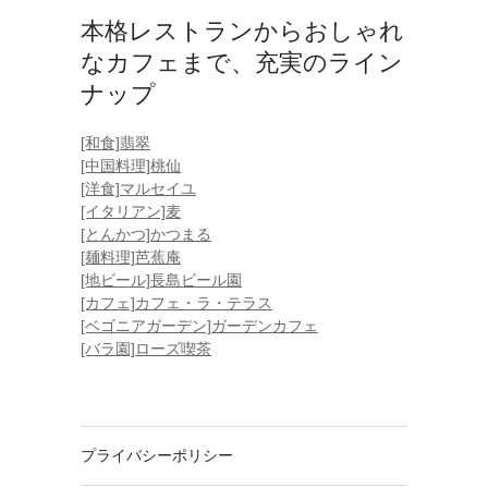
本格レストランからおしゃれ
なカフェまで、充実のライン
ナップ
[和食]翡翠
[中国料理]桃仙
[洋食]マルセイユ
[イタリアン]麦
[とんかつ]かつまる
[麺料理]芭蕉庵
[地ビール]長島ビール園
[カフェ]カフェ・ラ・テラス
[ベゴニアガーデン]ガーデンカフェ
[バラ園]ローズ喫茶
プライバシーポリシー