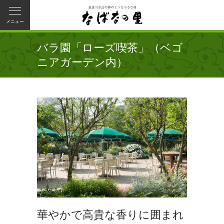
メニュー
バラ園「ローズ喫茶」（ベゴ
ニアガーデン内）
華やかで高貴な香りに囲まれ