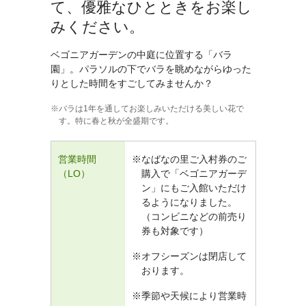
て、優雅なひとときをお楽し
みください。
ベゴニアガーデンの中庭に位置する「バラ
園」。パラソルの下でバラを眺めながらゆった
りとした時間をすごしてみませんか？
バラは1年を通してお楽しみいただける美しい花で
す。特に春と秋が全盛期です。
営業時間
なばなの里ご入村券のご
（LO）
購入で「ベゴニアガーデ
ン」にもご入館いただけ
るようになりました。
（コンビニなどの前売り
券も対象です）
オフシーズンは閉店して
おります。
季節や天候により営業時