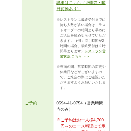
詳細はこちら（※季節・曜
日変動あり）
レストランは最終受付までに
待ち人数が多い場合は、ラス
トオーダーの時間より早めに
ご入店を締め切らせていただ
きます。（例：待ち時間が2
時間の場合、最終受付は２時
間早まります）
レストラン営
業状況 こちら ＞＞
当面の間、営業時間の変更や
休業日などがございますの
で、ご来店の際はご確認いた
だきますようお願いいたしま
す。
ご予約
0594-41-0754（営業時間
内のみ）
ご予約はお一人様4,700
円～のコース料理にて承