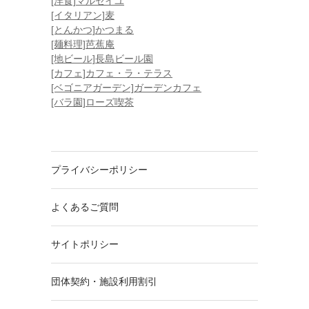
[洋食]マルセイユ
[イタリアン]麦
[とんかつ]かつまる
[麺料理]芭蕉庵
[地ビール]長島ビール園
[カフェ]カフェ・ラ・テラス
[ベゴニアガーデン]ガーデンカフェ
[バラ園]ローズ喫茶
プライバシーポリシー
よくあるご質問
サイトポリシー
団体契約・施設利用割引