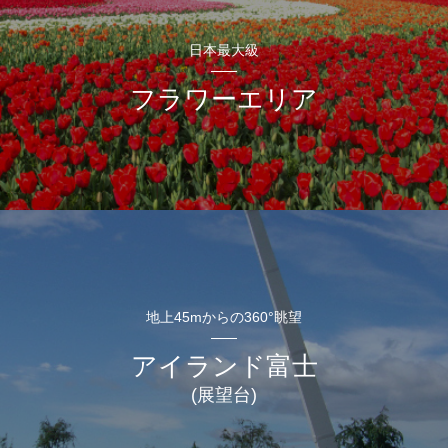
日本最大級
フラワーエリア
地上45mからの360°眺望
アイランド富士
(展望台)