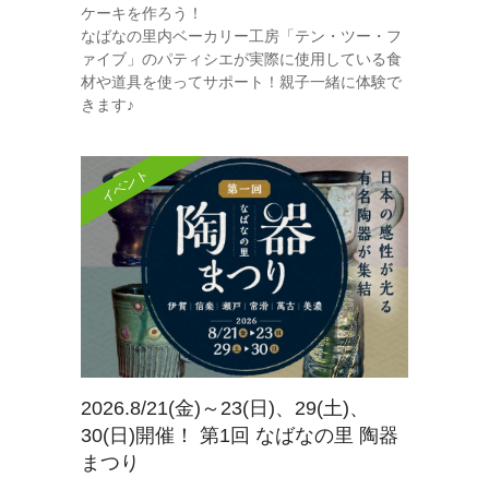
ケーキを作ろう！
なばなの里内ベーカリー工房「テン・ツー・フ
ァイブ」のパティシエが実際に使用している食
材や道具を使ってサポート！親子一緒に体験で
きます♪
イベント
2026.8/21(金)～23(日)、29(土)、
30(日)開催！ 第1回 なばなの里 陶器
まつり