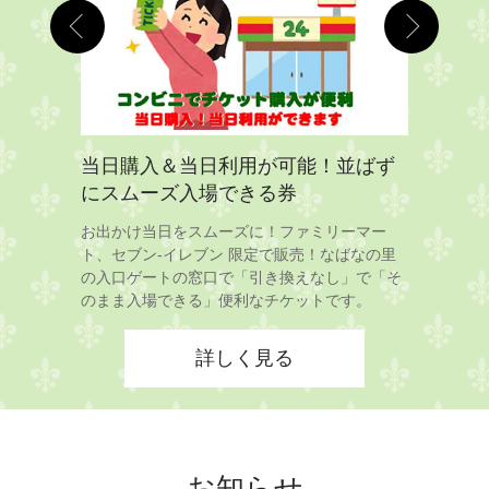
い方法
当日購入＆当日利用が可能！並ばず
なばなの
にスムーズ入場できる券
-イレブン
中日新聞：
・バスの往
掲載してお
お出かけ当日をスムーズに！ファミリーマー
ト、セブン-イレブン 限定で販売！なばなの里
の入口ゲートの窓口で「引き換えなし」で「そ
のまま入場できる」便利なチケットです。
詳しく見る
お知らせ