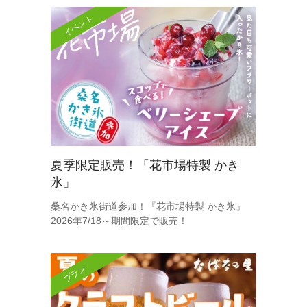
イベント
夏季限定販売！「花市場特製 かき
氷」
桑名かき氷街道参加！『花市場特製 かき氷』
2026年7/18～期間限定で販売！
プラン