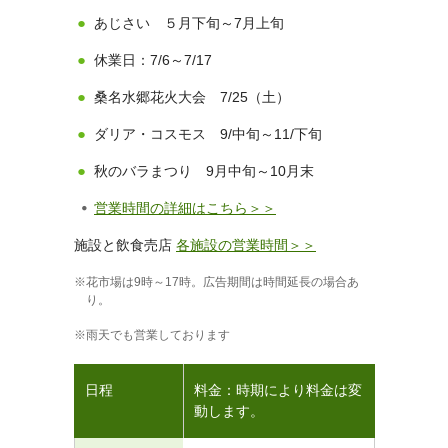
あじさい ５月下旬～7月上旬
休業日：7/6～7/17
桑名水郷花火大会 7/25（土）
ダリア・コスモス 9/中旬～11/下旬
秋のバラまつり 9月中旬～10月末
営業時間の詳細はこちら＞＞
施設と飲食売店
各施設の営業時間＞＞
花市場は9時～17時。広告期間は時間延長の場合あ
り。
雨天でも営業しております
日程
料金：時期により料金は変
動します。