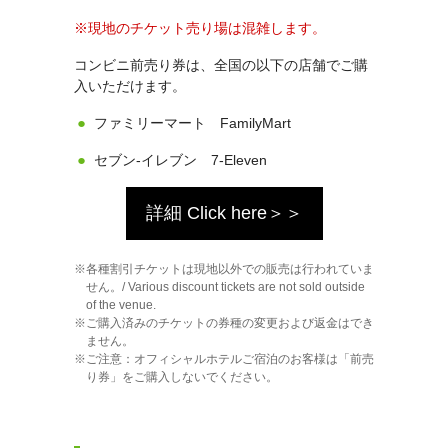
現地のチケット売り場は混雑します。
コンビニ前売り券は、全国の以下の店舗でご購
入いただけます。
ファミリーマート FamilyMart
セブン‐イレブン 7-Eleven
詳細 Click here＞＞
各種割引チケットは現地以外での販売は行われていま
せん。/ Various discount tickets are not sold outside
of the venue.
ご購入済みのチケットの券種の変更および返金はでき
ません。
ご注意：オフィシャルホテルご宿泊のお客様は「前売
り券」をご購入しないでください。