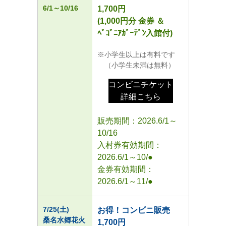
6/1～10/16
1,700円
(1,000円分 金券 ＆
ﾍﾞｺﾞﾆｱｶﾞｰﾃﾞﾝ入館付)
小学生以上は有料です
（小学生未満は無料）
コンビニチケット
詳細こちら
販売期間：2026.6/1～
10/16
入村券有効期間：
2026.6/1～10/●
金券有効期間：
2026.6/1～11/●
7/25(土)
お得！コンビニ販売
桑名水郷
花火
1,700円