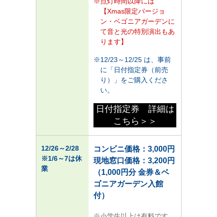
点灯時間以降には
【Xmas限定バージョ
ン・ベゴニアガーデンに
て音と光の特別演出もあ
ります】
12/23～12/25 は、事前
に「日付指定券（前売
り）」をご購入くださ
い。
日付指定券 詳細は
こちら＞＞
12/26
～2/28
コンビニ価格：3,000円
※1/6～7は休
現地窓口価格：3,200円
業
（1,000円分 金券＆ベ
ゴニアガーデン入館
付）
小学生以上は有料です