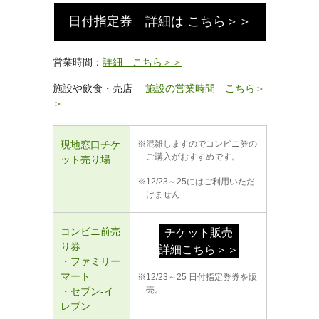
日付指定券 詳細は こちら＞＞
営業時間：
詳細 こちら＞＞
施設や飲食・売店
施設の営業時間 こちら＞
＞
現地窓口チケ
混雑しますのでコンビニ券の
ご購入がおすすめです。
ット売り場
12/23～25にはご利用いただ
けません
コンビニ前売
チケット販売
り券
詳細こちら＞＞
・ファミリー
マート
12/23～25 日付指定券券を販
売。
・セブン-イ
レブン