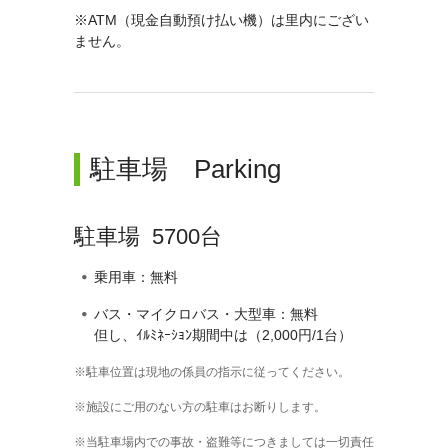
※ATM（現金自動預け払い機）は里内にござい
ません。
駐車場 Parking
駐車場 5700台
乗用車：無料
バス・マイクロバス・大型車：無料
但し、ｲﾙﾐﾈｰｼｮﾝ期間中は（2,000円/1台）
駐車位置は現地の係員の指示に従ってください。
施設にご用のない方の駐車はお断りします。
当駐車場内での事故・盗難等につきましては一切責任