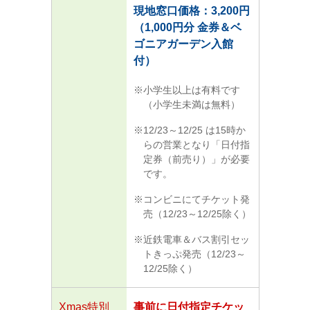
現地窓口価格：3,200円
（1,000円分 金券＆ベ
ゴニアガーデン入館
付）
小学生以上は有料です
（小学生未満は無料）
12/23～12/25 は15時か
らの営業となり「日付指
定券（前売り）」が必要
です。
コンビニにてチケット発
売（12/23～12/25除く）
近鉄電車＆バス割引セッ
トきっぷ発売（12/23～
12/25除く）
Xmas特別
事前に日付指定チケッ