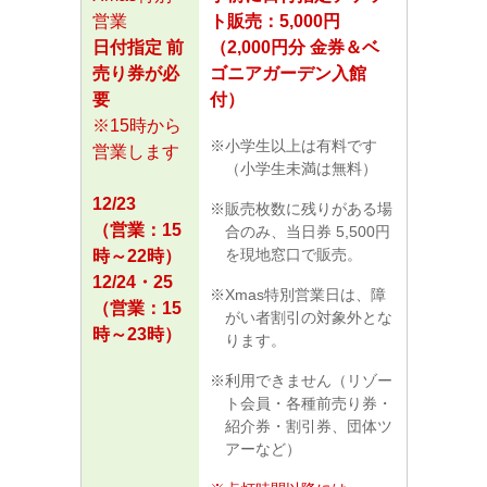
営業
ト販売：5,000円
日付指定 前
（2,000円分 金券＆ベ
売り券が必
ゴニアガーデン入館
要
付）
※15時から
小学生以上は有料です
営業します
（小学生未満は無料）
12/23
販売枚数に残りがある場
（営業：15
合のみ、当日券 5,500円
を現地窓口で販売。
時～22時）
12/24・25
Xmas特別営業日は、障
（営業：15
がい者割引の対象外とな
時～23時）
ります。
利用できません（リゾー
ト会員・各種前売り券・
紹介券・割引券、団体ツ
アーなど）