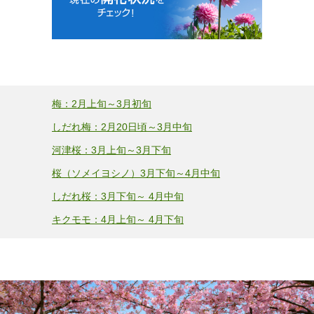
梅：2月上旬～3月初旬
しだれ梅：2月20日頃～3月中旬
河津桜：3月上旬～3月下旬
桜（ソメイヨシノ）3月下旬～4月中旬
しだれ桜：3月下旬～ 4月中旬
キクモモ：4月上旬～ 4月下旬