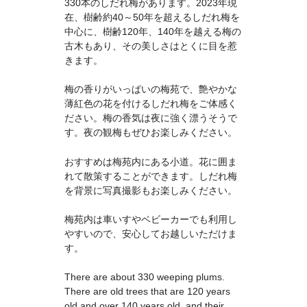
330本のしだれ梅があります。2023年現
在、樹齢約40～50年を超えるしだれ梅を
中心に、樹齢120年、140年を越える梅の
古木もあり、その美しさはとくに目を惹
きます。
梅の香りがいっぱいの梅苑で、艶やかな
薄紅色の花を付けるしだれ梅をご体感く
ださい。梅の香気は夜に強く漂うそうで
す。夜の観梅もぜひお楽しみください。
おすすめは梅苑内にある小道。花に囲ま
れて散策することができます。しだれ梅
を背景に写真撮影もお楽しみください。
梅苑内は車いすやベビーカーでも利用し
やすいので、安心してお越しいただけま
す。
There are about 330 weeping plums.
There are old trees that are 120 years
old and over 140 years old, and their