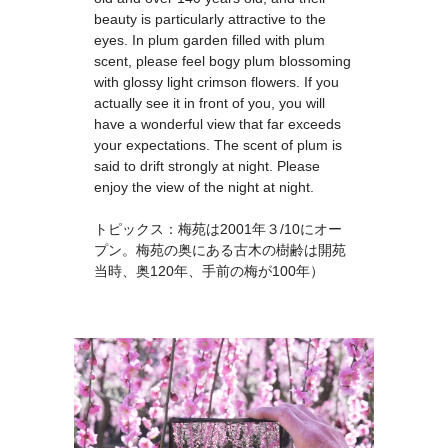
beauty is particularly attractive to the
eyes. In plum garden filled with plum
scent, please feel bogy plum blossoming
with glossy light crimson flowers. If you
actually see it in front of you, you will
have a wonderful view that far exceeds
your expectations. The scent of plum is
said to drift strongly at night. Please
enjoy the view of the night at night.
トピックス：梅苑は2001年３/10にオー
プン。梅苑の奥にある古木の樹齢は開苑
当時、奥120年、手前の梅が100年）