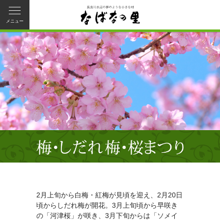
メニュー
2月上旬から白梅・紅梅が見頃を迎え、2月20日
頃からしだれ梅が開花。3月上旬頃から早咲き
の「河津桜」が咲き、3月下旬からは「ソメイ