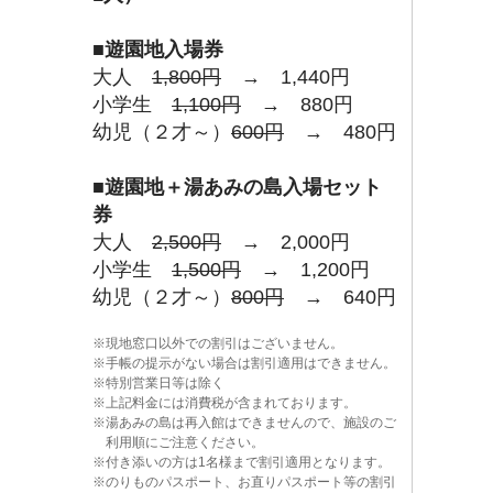
■
遊園地入場券
大人
1,800円
→ 1,440円
小学生
1,100円
→ 880円
幼児（２才～）
600円
→ 480円
■
遊園地＋湯あみの島入場セット
券
大人
2,500円
→ 2,000円
小学生
1,500円
→ 1,200円
幼児（２才～）
800円
→ 640円
現地窓口以外での割引はございません。
手帳の提示がない場合は割引適用はできません。
特別営業日等は除く
上記料金には消費税が含まれております。
湯あみの島は再入館はできませんので、施設のご
利用順にご注意ください。
付き添いの方は1名様まで割引適用となります。
のりものパスポート、お直りパスポート等の割引