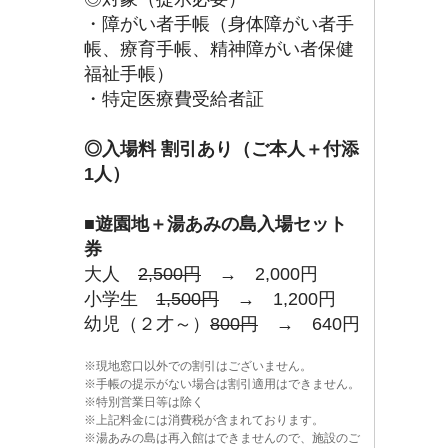
・障がい者手帳（身体障がい者手
帳、療育手帳、精神障がい者保健
福祉手帳）
・特定医療費受給者証
◎入場料 割引あり（ご本人＋付添
1人）
■
遊園地＋湯あみの島入場セット
券
大人
2,500円
→ 2,000円
小学生
1,500円
→ 1,200円
幼児（２才～）
800円
→ 640円
現地窓口以外での割引はございません。
手帳の提示がない場合は割引適用はできません。
特別営業日等は除く
上記料金には消費税が含まれております。
湯あみの島は再入館はできませんので、施設のご