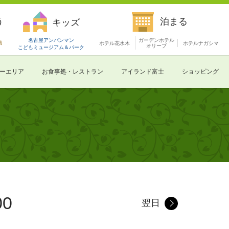
う
泊まる
キッズ
名古屋アンパンマン
ガーデンホテル
島
ホテル花水木
ホテルナガシマ
オリーブ
こどもミュージアム
＆パーク
ーエリア
お食事処・レストラン
アイランド富士
ショッピング
00
翌日