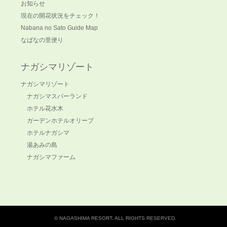
お知らせ
現在の開花状況をチェック！
Nabana no Sato Guide Map
なばなの里便り
ナガシマリゾート
ナガシマリゾート
ナガシマスパーランド
ホテル花水木
ガーデンホテルオリーブ
ホテルナガシマ
湯あみの島
ナガシマファーム
© NAGASHIMA RESORT. ALL RIGHTS RESERVED.