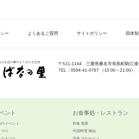
リシー
よくあるご質問
サイトポリシー
団体契
〒511-1144
三重県桑名市長島町駒江漆畑
TEL：0594-41-0787 （10:00～21:00）
ベント
お食事処・レストラン
節のイベント
和食 翡翠
まつり
中国料理 桃仙
タルまつり
洋食 マルセイユ