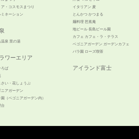
リア・コスモスまつり
イタリアン 麦
ルミネーション
とんかつ かつまる
麺料理 芭蕉庵
地ビール 長島ビール園
泉
カフェ カフェ・ラ・テラス
島温泉 里の湯
ベゴニアガーデン ガーデンカフェ
バラ園 ローズ喫茶
ラワーエリア
アイランド富士
ひろば
苑
じさい・花しょうぶ
ゴニアガーデン
ラ園（ベゴニアガーデン内）
望台