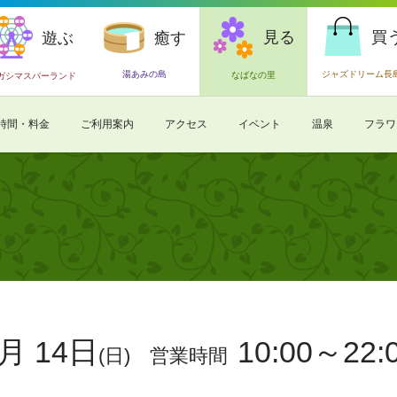
見る
買
遊ぶ
癒す
湯あみの島
ジャズドリーム長
なばなの里
ガシマスパーランド
時間・料金
ご利用案内
アクセス
イベント
温泉
フラワ
月 14日
10:00～22:
(日)
営業時間