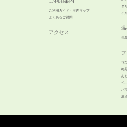
ご利用案内
ダ
ご利用ガイド・里内マップ
イ
よくあるご質問
温
アクセス
長
フ
花
梅
あ
ベ
バ
展