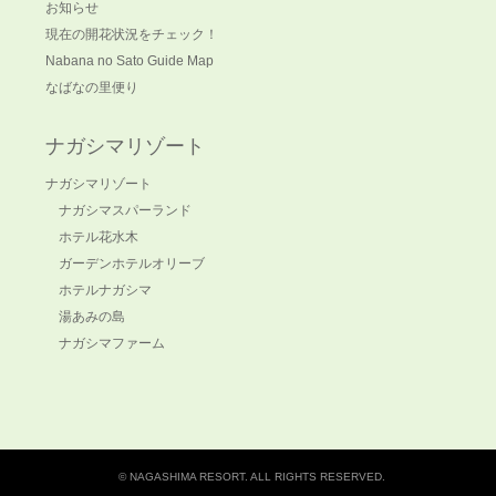
お知らせ
現在の開花状況をチェック！
Nabana no Sato Guide Map
なばなの里便り
ナガシマリゾート
ナガシマリゾート
ナガシマスパーランド
ホテル花水木
ガーデンホテルオリーブ
ホテルナガシマ
湯あみの島
ナガシマファーム
© NAGASHIMA RESORT. ALL RIGHTS RESERVED.