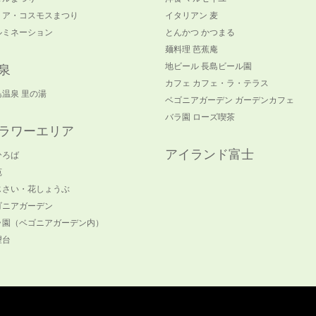
リア・コスモスまつり
イタリアン 麦
ルミネーション
とんかつ かつまる
麺料理 芭蕉庵
地ビール 長島ビール園
泉
カフェ カフェ・ラ・テラス
島温泉 里の湯
ベゴニアガーデン ガーデンカフェ
バラ園 ローズ喫茶
ラワーエリア
アイランド富士
ひろば
苑
じさい・花しょうぶ
ゴニアガーデン
ラ園（ベゴニアガーデン内）
望台