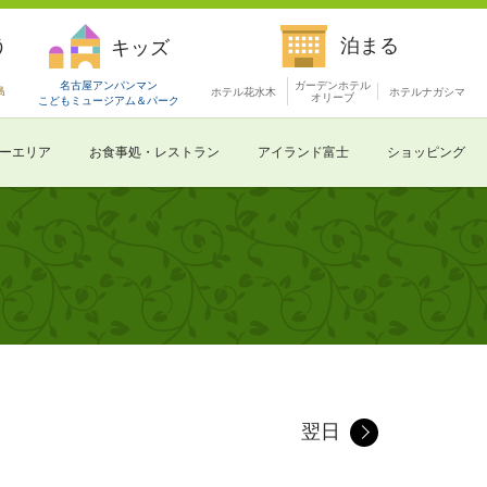
う
泊まる
キッズ
名古屋アンパンマン
ガーデンホテル
島
ホテル花水木
ホテルナガシマ
オリーブ
こどもミュージアム
＆パーク
ーエリア
お食事処・レストラン
アイランド富士
ショッピング
翌日