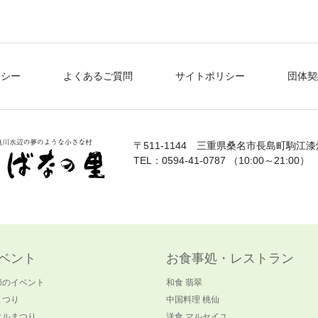
リシー
よくあるご質問
サイトポリシー
団体契
〒511-1144
三重県桑名市長島町駒江漆畑
TEL：0594-41-0787 （10:00～21:00）
ベント
お食事処・レストラン
節のイベント
和食 翡翠
まつり
中国料理 桃仙
タルまつり
洋食 マルセイユ