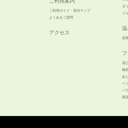
ご利用案内
ダ
ご利用ガイド・里内マップ
イ
よくあるご質問
温
アクセス
長
フ
花
梅
あ
ベ
バ
展