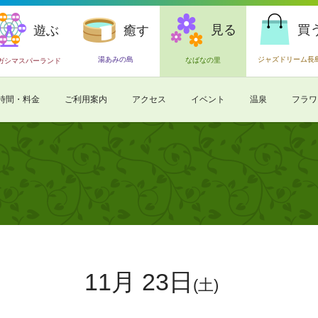
見る
買
遊ぶ
癒す
湯あみの島
ジャズドリーム長
なばなの里
ガシマスパーランド
時間・料金
ご利用案内
アクセス
イベント
温泉
フラワ
11月 23日
(土)