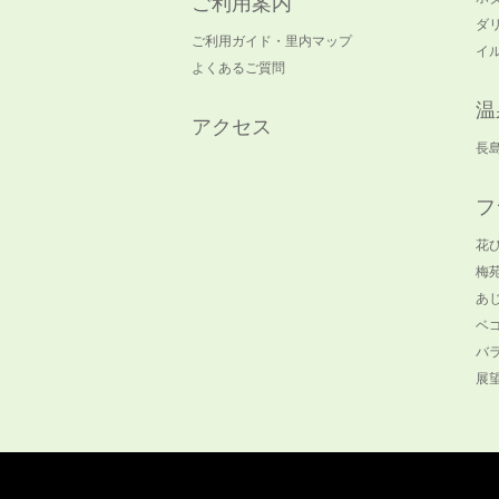
ご利用案内
ダ
ご利用ガイド・里内マップ
イ
よくあるご質問
温
アクセス
長
フ
花
梅
あ
ベ
バ
展