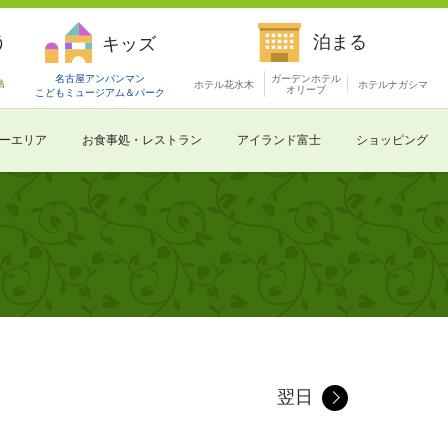
う
泊まる
キッズ
名古屋アンパンマン
ガーデンホテル
島
ホテル花水木
ホテルナガシマ
オリーブ
こどもミュージアム
＆パーク
ーエリア
お食事処・レストラン
アイランド富士
ショッピング
翌日