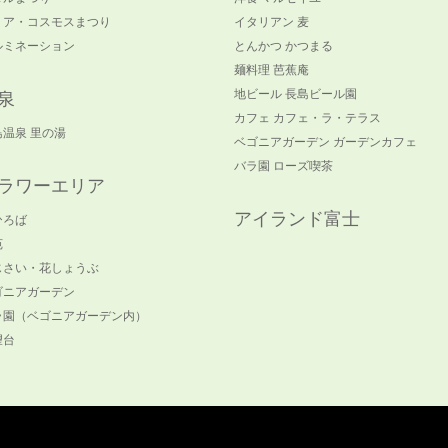
リア・コスモスまつり
イタリアン 麦
ルミネーション
とんかつ かつまる
麺料理 芭蕉庵
地ビール 長島ビール園
泉
カフェ カフェ・ラ・テラス
島温泉 里の湯
ベゴニアガーデン ガーデンカフェ
バラ園 ローズ喫茶
ラワーエリア
アイランド富士
ひろば
苑
じさい・花しょうぶ
ゴニアガーデン
ラ園（ベゴニアガーデン内）
望台