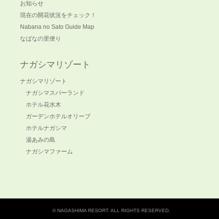
お知らせ
現在の開花状況をチェック！
Nabana no Sato Guide Map
なばなの里便り
ナガシマリゾート
ナガシマリゾート
ナガシマスパーランド
ホテル花水木
ガーデンホテルオリーブ
ホテルナガシマ
湯あみの島
ナガシマファーム
© NAGASHIMA RESORT. ALL RIGHTS RESERVED.