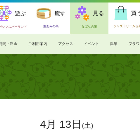
見る
買
遊ぶ
癒す
湯あみの島
ジャズドリーム長
なばなの里
ガシマスパーランド
時間・料金
ご利用案内
アクセス
イベント
温泉
フラワ
4月 13日
(土)