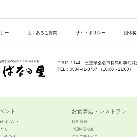
リシー
よくあるご質問
サイトポリシー
団体契
〒511-1144
三重県桑名市長島町駒江漆畑
TEL：0594-41-0787 （10:00～21:00）
ベント
お食事処・レストラン
節のイベント
和食 翡翠
まつり
中国料理 桃仙
タルまつり
洋食 マルセイユ