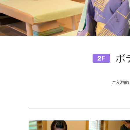
ボ
ご入浴前