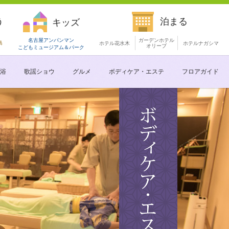
う
泊まる
キッズ
名古屋アンパンマン
ガーデンホテル
島
ホテル花水木
ホテルナガシマ
オリーブ
こどもミュージアム
＆パーク
浴
歌謡ショウ
グルメ
ボディケア・エステ
フロアガイド