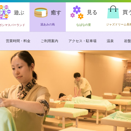
見る
買
遊ぶ
癒す
湯あみの島
ジャズドリーム長
なばなの里
ガシマスパーランド
営業時間・料金
ご利用案内
アクセス・駐車場
温泉
岩盤