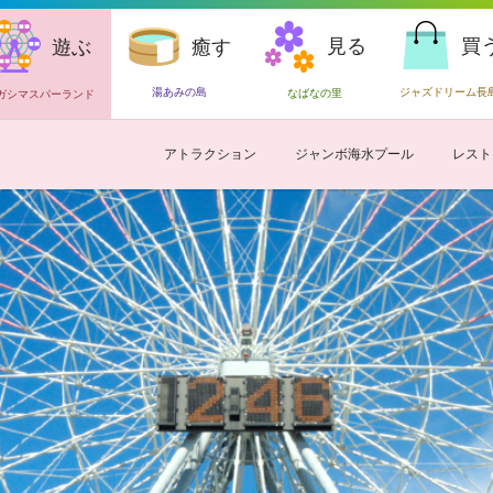
見る
買
遊ぶ
癒す
湯あみの島
ジャズドリーム長
なばなの里
ガシマスパーランド
アトラクション
ジャンボ海水プール
レスト