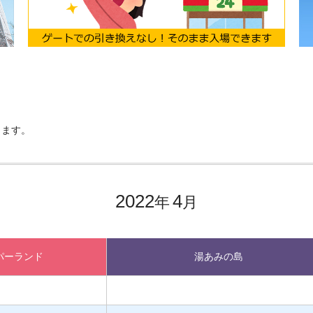
します。
2022
4
年
月
パーランド
湯あみの島