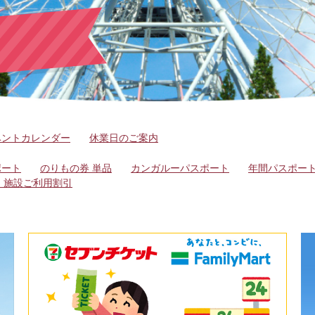
ベントカレンダー
休業日のご案内
ポート
のりもの券 単品
カンガルーパスポート
年間パスポー
）施設ご利用割引