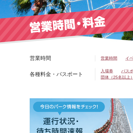
営業時間
営業時間
イ
入場券
パス
各種料金・パスポート
団体（25名以上