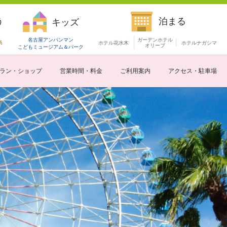
う
泊まる
キッズ
名古屋アンパンマン
ガーデンホテル
島
ホテル花水木
ホテルナガシマ
オリーブ
こどもミュージアム
＆パーク
ラン・ショップ
営業時間・料金
ご利用案内
アクセス・駐車場