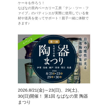
ケーキを作ろう！
なばなの里内ベーカリー工房「テン・ツー・フ
ァイブ」のパティシエが実際に使用している食
材や道具を使ってサポート！親子一緒に体験で
きます♪
イベント
2026.8/21(金)～23(日)、29(土)、
30(日)開催！ 第1回 なばなの里 陶器
まつり