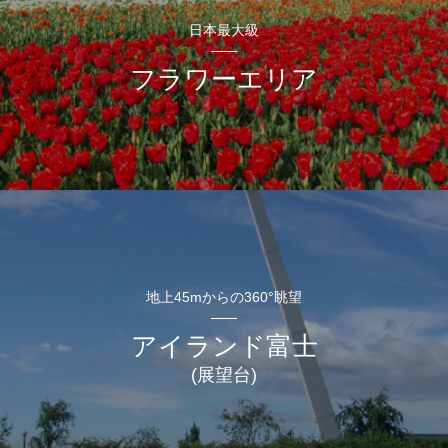
日本最大級
フラワーエリア
地上45mからの360°眺望
アイランド富士
(展望台)