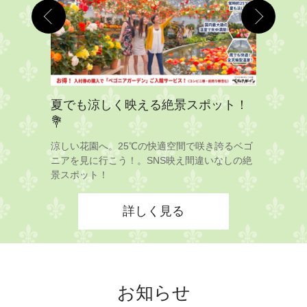
ズクラブ
なばなの
夏でも涼しく映える絶景スポット！
です！
💐
長島ビール
食、とんか
ばなの里へ
涼しい花園へ。25℃の快適空間で咲き誇るベゴ
ぞろい
ニアを見に行こう！。SNS映え間違いなしの絶
景スポット！
詳しく見る
お知らせ