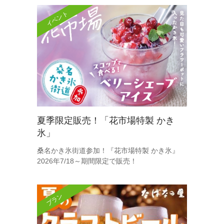
イベント
夏季限定販売！「花市場特製 かき
氷」
桑名かき氷街道参加！『花市場特製 かき氷』
2026年7/18～期間限定で販売！
プラン