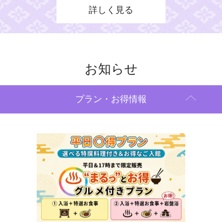
ョン」！体
詳しく見る
の爆風を体
肌・疲労回
お知らせ
プラン・お得情報