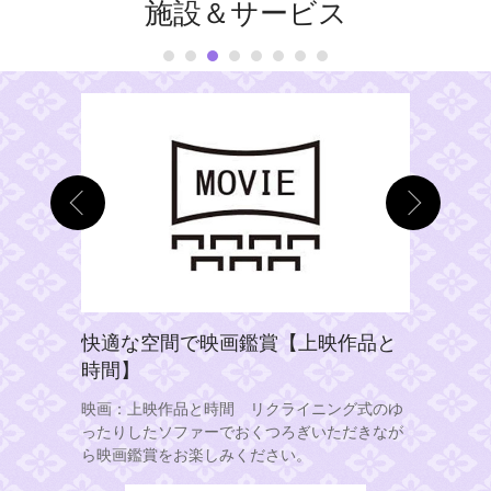
施設＆サービス
体をリフ
快適な空間で映画鑑賞【上映作品と
当館名物
時間】
クション
波を体感
ボディケア
映画：上映作品と時間 リクライニング式のゆ
疲れやコリ
ったりしたソファーでおくつろぎいただきなが
サウナスト
。
ら映画鑑賞をお楽しみください。
ばれるマイ
生！当館名