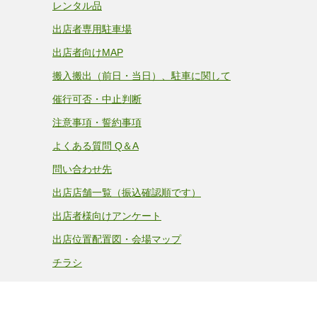
レンタル品
出店者専用駐車場
出店者向けMAP
搬入搬出（前日・当日）、駐車に関して
催行可否・中止判断
注意事項・誓約事項
よくある質問 Q＆A
問い合わせ先
出店店舗一覧（振込確認順です）
出店者様向けアンケート
出店位置配置図・会場マップ
チラシ