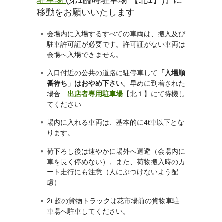
駐車場
(第1臨時駐車場 【北1】)』に
移動をお願いいたします
会場内に入場するすべての車両は、搬入及び
駐車許可証が必要です。許可証がない車両は
会場へ入場できません。
入口付近の公共の道路に駐停車して
「入場順
番待ち」はおやめ下さい
。早めに到着された
場合
出店者専用駐車場
【北１】
にて待機し
てください
場内に入れる車両は、基本的に4t車以下とな
ります。
荷下ろし後は速やかに場外へ退避（会場内に
車を長く停めない）。また、荷物搬入時のカ
ート走行にも注意（人にぶつけないよう配
慮）
2t 超の貨物トラックは花市場前の貨物車駐
車場へ駐車してください。