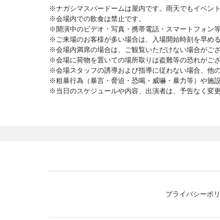
※ナガシマスパードームは屋内です。雨天でもイベン
※会場内での飲食は禁止です。
※開演中のビデオ・写真・携帯電話・スマートフォン
※ご来場のお客様が多い場合は、入場開始時刻を早め
※会場内満席の場合は、ご観覧いただけない場合がご
※会場に荷物を置いての場所取りは盗難等の恐れがご
※会場スタッフの誘導および指導に従わない場合、他
※粗暴行為（暴言・脅迫・恐喝・威嚇・暴力等）や施
※当日のスケジュールや内容、出演者は、予告なく変
プライバシーポ