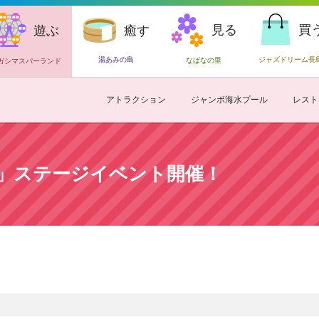
見る
買
遊ぶ
癒す
湯あみの島
ジャズドリーム長
なばなの里
ガシマスパーランド
アトラクション
ジャンボ海水プール
レスト
ーズ」ステージイベント開催！