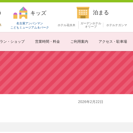
う
泊まる
キッズ
名古屋アンパンマン
ガーデンホテル
島
ホテル花水木
ホテルナガシマ
オリーブ
こどもミュージアム
＆パーク
ラン・ショップ
営業時間・料金
ご利用案内
アクセス・駐車場
2026年2月22日