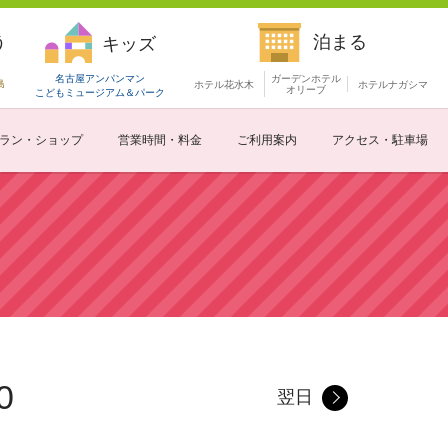
う
泊まる
キッズ
名古屋アンパンマン
ガーデンホテル
島
ホテル花水木
ホテルナガシマ
オリーブ
こどもミュージアム
＆パーク
ラン・ショップ
営業時間・料金
ご利用案内
アクセス・駐車場
0
翌日