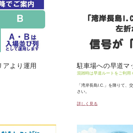
リアより運用
駐車場への早道マ
混雑時は早道ルートをご利用
「湾岸長島I.C.」を降りて
さい。
詳しく見る