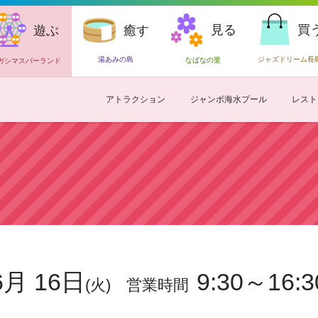
見る
買
遊ぶ
癒す
湯あみの島
ジャズドリーム長
なばなの里
ガシマスパーランド
アトラクション
ジャンボ海水プール
レスト
6月 16日
9:30～16:3
(火)
営業時間