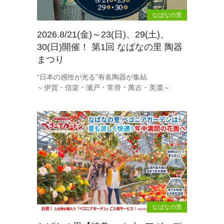
なばなの里
2026.8/21(金)～23(日)、29(土)、
30(日)開催！ 第1回 なばなの里 陶器
まつり
“日本の感性が光る”有名陶器が集結
～伊賀・信楽・瀬戸・常滑・萬古・美濃～
なばなの里