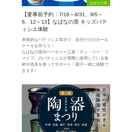
なばなの里
【要事前予約：7/18～8/31、9/5～
6、12～13】なばなの里 キッズパテ
ィシエ体験
本格的なパティシエ気分で、自分だけのホール
ケーキを作ろう！
なばなの里内ベーカリー工房「テン・ツー・フ
ァイブ」のパティシエが実際に使用している食
材や道具を使ってサポート！親子一緒に体験で
きます♪