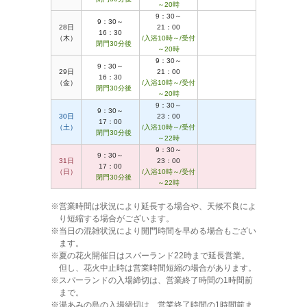
～20時
9：30～
9：30～
28日
21：00
16：30
（木）
/入浴10時～/受付
閉門30分後
～20時
9：30～
9：30～
29日
21：00
16：30
（金）
/入浴10時～/受付
閉門30分後
～20時
9：30～
9：30～
30日
23：00
17：00
（土）
/入浴10時～/受付
閉門30分後
～22時
9：30～
9：30～
31日
23：00
17：00
（日）
/入浴10時～/受付
閉門30分後
～22時
営業時間は状況により延長する場合や、天候不良によ
り短縮する場合がございます。
当日の混雑状況により開門時間を早める場合もござい
ます。
夏の花火開催日はスパーランド22時まで延長営業。
但し、花火中止時は営業時間短縮の場合があります。
スパーランドの入場締切は、営業終了時間の1時間前
まで。
湯あみの島の入場締切は、営業終了時間の1時間前ま