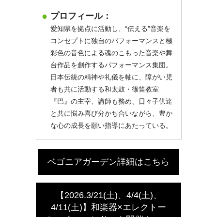
プロフィール：
愛知県を拠点に活動し、“伝える”音楽を
コンセプトに独自のパフォーマンスと極
彩色の音色による魂のこもった音楽や舞
台作品を創作するパフォーマンス集団。
日本伝統の精神や礼儀を軸に、障がい児
者も共に活動する和太鼓・篠笛教室
『巴』の主宰、講師も務め、日々子供達
と共に悩み喜び分かち合いながら、豊か
な心の成長を願い指導にあたっている。
ベゴニアガーデン詳細はこちら
【2026.3/21(土)、4/4(土)、
4/11(土)】和楽器×エレクトー