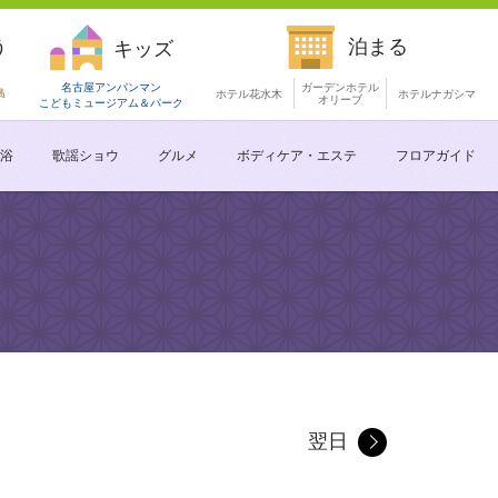
う
泊まる
キッズ
名古屋アンパンマン
ガーデンホテル
島
ホテル花水木
ホテルナガシマ
オリーブ
こどもミュージアム
＆パーク
浴
歌謡ショウ
グルメ
ボディケア・エステ
フロアガイド
翌日