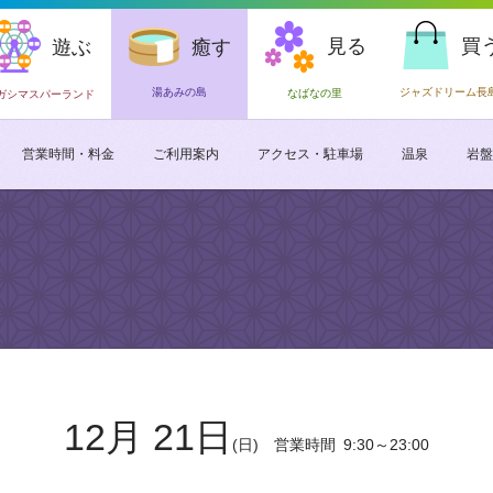
見る
買
遊ぶ
癒す
湯あみの島
ジャズドリーム長
なばなの里
ガシマスパーランド
営業時間・料金
ご利用案内
アクセス・駐車場
温泉
岩盤
12月 21日
(日)
営業時間
9:30～23:00