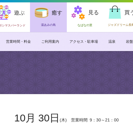
見る
買
遊ぶ
癒す
湯あみの島
ジャズドリーム長
なばなの里
ガシマスパーランド
営業時間・料金
ご利用案内
アクセス・駐車場
温泉
岩盤
10月 30日
(木)
営業時間
9：30～21：00