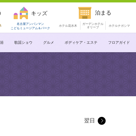
う
泊まる
キッズ
名古屋アンパンマン
ガーデンホテル
島
ホテル花水木
ホテルナガシマ
オリーブ
こどもミュージアム
＆パーク
浴
歌謡ショウ
グルメ
ボディケア・エステ
フロアガイド
翌日