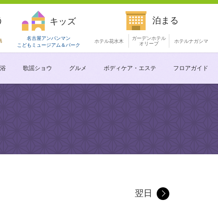
う
泊まる
キッズ
名古屋アンパンマン
ガーデンホテル
島
ホテル花水木
ホテルナガシマ
オリーブ
こどもミュージアム
＆パーク
浴
歌謡ショウ
グルメ
ボディケア・エステ
フロアガイド
翌日