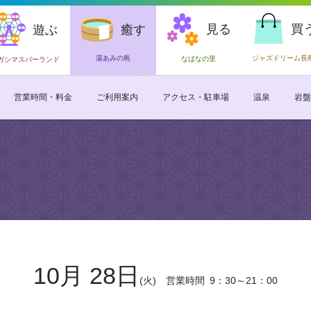
見る
買
遊ぶ
癒す
湯あみの島
ジャズドリーム長
なばなの里
ガシマスパーランド
営業時間・料金
ご利用案内
アクセス・駐車場
温泉
岩盤
10月 28日
(火)
営業時間
9：30～21：00