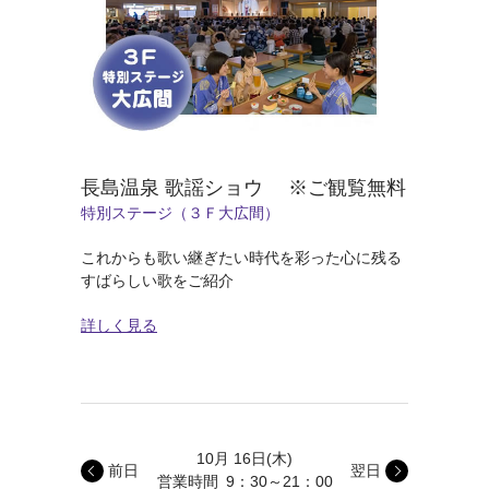
長島温泉 歌謡ショウ ※ご観覧無料
特別ステージ（３Ｆ大広間）
これからも歌い継ぎたい時代を彩った心に残る
すばらしい歌をご紹介
詳しく見る
10月 16日
(木)
前日
翌日
営業時間
9：30～21：00