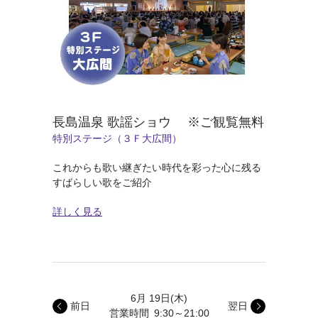
長島温泉 歌謡ショウ ※ご観覧無料
特別ステージ（３Ｆ大広間）
これからも歌い継ぎたい時代を彩った心に残る
すばらしい歌をご紹介
詳しく見る
6月 19日
(木)
前日
翌日
営業時間
9:30～21:00