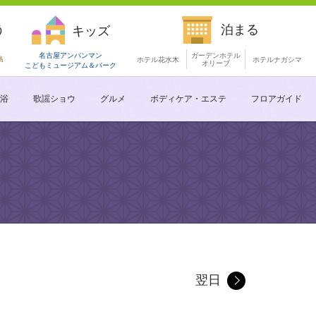
う
泊まる
キッズ
名古屋アンパンマン
ガーデンホテル
島
ホテル花水木
ホテルナガシマ
オリーブ
こどもミュージアム
＆パーク
浴
歌謡ショウ
グルメ
ボディケア・エステ
フロアガイド
翌日