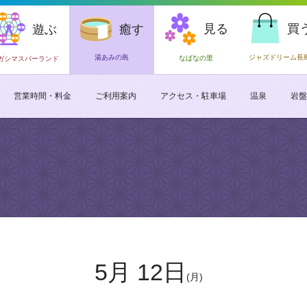
見る
買
遊ぶ
癒す
湯あみの島
ジャズドリーム長
なばなの里
ガシマスパーランド
営業時間・料金
ご利用案内
アクセス・駐車場
温泉
岩盤
5月 12日
(月)