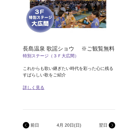
長島温泉 歌謡ショウ ※ご観覧無料
特別ステージ（３Ｆ大広間）
これからも歌い継ぎたい時代を彩った心に残る
すばらしい歌をご紹介
詳しく見る
前日
4月 20日
(日)
翌日