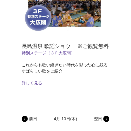
長島温泉 歌謡ショウ ※ご観覧無料
特別ステージ（３Ｆ大広間）
これからも歌い継ぎたい時代を彩った心に残る
すばらしい歌をご紹介
詳しく見る
前日
4月 10日
(木)
翌日