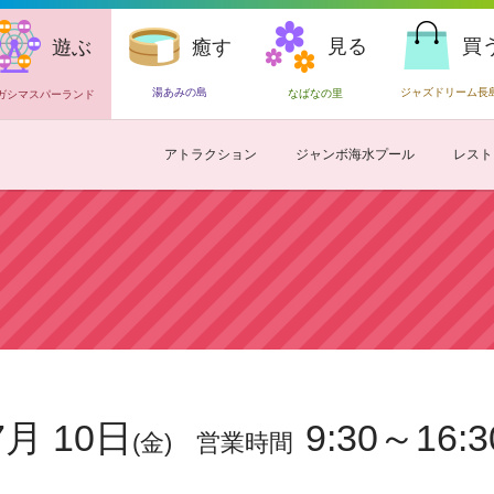
見る
買
遊ぶ
癒す
湯あみの島
ジャズドリーム長
なばなの里
ガシマスパーランド
アトラクション
ジャンボ海水プール
レスト
7月 10日
9:30～16:3
(金)
営業時間