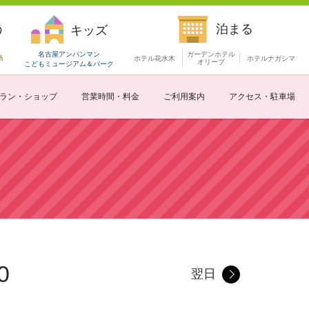
う
泊まる
キッズ
名古屋アンパンマン
ガーデンホテル
島
ホテル花水木
ホテルナガシマ
オリーブ
こどもミュージアム
＆パーク
ラン・ショップ
営業時間・料金
ご利用案内
アクセス・駐車場
0
翌日