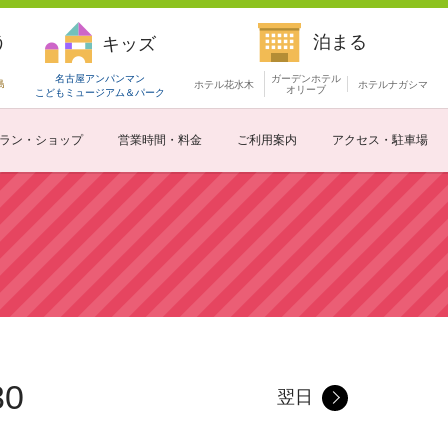
う
泊まる
キッズ
名古屋アンパンマン
ガーデンホテル
島
ホテル花水木
ホテルナガシマ
オリーブ
こどもミュージアム
＆パーク
ラン・ショップ
営業時間・料金
ご利用案内
アクセス・駐車場
30
翌日