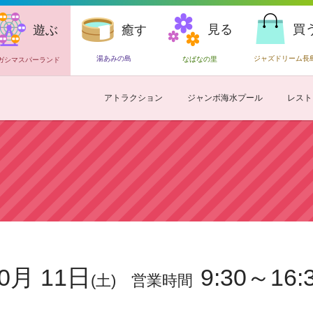
見る
買
遊ぶ
癒す
湯あみの島
ジャズドリーム長
なばなの里
ガシマスパーランド
アトラクション
ジャンボ海水プール
レスト
0月 11日
9:30～16:
(土)
営業時間