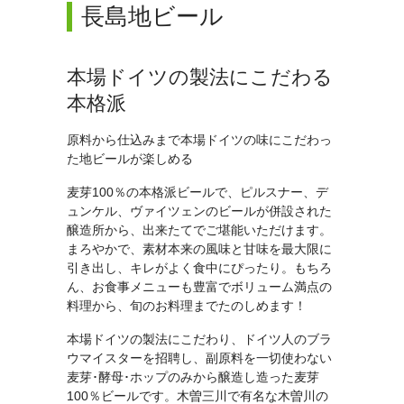
長島地ビール
本場ドイツの製法にこだわる
本格派
原料から仕込みまで本場ドイツの味にこだわっ
た地ビールが楽しめる
麦芽100％の本格派ビールで、ピルスナー、デ
ュンケル、ヴァイツェンのビールが併設された
醸造所から、出来たてでご堪能いただけます。
まろやかで、素材本来の風味と甘味を最大限に
引き出し、キレがよく食中にぴったり。もちろ
ん、お食事メニューも豊富でボリューム満点の
料理から、旬のお料理までたのしめます！
本場ドイツの製法にこだわり、ドイツ人のブラ
ウマイスターを招聘し、副原料を一切使わない
麦芽･酵母･ホップのみから醸造し造った麦芽
100％ビールです。木曽三川で有名な木曽川の