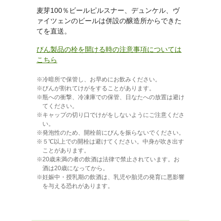
麦芽100％ビールピルスナー、デュンケル、ヴ
ァイツェンのビールは併設の醸造所からできた
てを直送。
びん製品の栓を開ける時の注意事項については
こちら
冷暗所で保管し、お早めにお飲みください。
びんが割れてけがをすることがあります。
瓶への衝撃、冷凍庫での保管、日なたへの放置は避け
てください。
キャップの切り口でけがをしないようにご注意くださ
い。
発泡性のため、開栓前にびんを振らないでください。
５℃以上での開栓は避けてください。中身が吹き出す
ことがあります。
20歳未満の者の飲酒は法律で禁止されています。お
酒は20歳になってから。
妊娠中・授乳期の飲酒は、乳児や胎児の発育に悪影響
を与える恐れがあります。