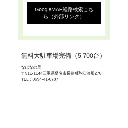
GoogleMAP経路検索こち
ら（外部リンク）
無料大駐車場完備（5,700台）
なばなの里
〒511-1144三重県桑名市長島町駒江漆畑270
TEL：0594-41-0787